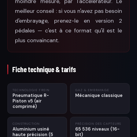
moindre mesure, par l'accélérateur. Le
meilleur conseil : si vous n'avez pas besoin
d'embrayage, prenez-le en version 2
pédales — c'est à ce format qu'il est le
plus convaincant.
Fiche technique & tarifs
TECHNOLOGIE FREIN
GAZ & EMBRAYAGE
Pneumatique R-
Mécanique classique
Piston v5 (air
comprimé)
CONSTRUCTION
PRÉCISION DES CAPTEURS
Aluminium usiné
65 536 niveaux (16-
haute précision (5
bit)