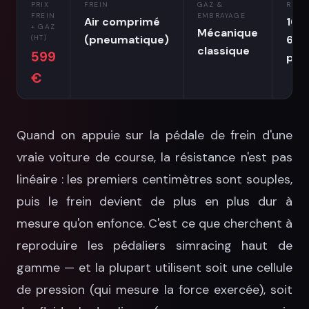
PRIX
FREIN
GAZ &
RÉSO
FREIN
EMBRAYAGE
Air comprimé
16-b
+ GAZ
Mécanique
(pneumatique)
65 
(HT)
classique
599
pas
€
Quand on appuie sur la pédale de frein d'une
vraie voiture de course, la résistance n'est pas
linéaire : les premiers centimètres sont souples,
puis le frein devient de plus en plus dur à
mesure qu'on enfonce. C'est ce que cherchent à
reproduire les pédaliers simracing haut de
gamme — et la plupart utilisent soit une cellule
de pression (qui mesure la force exercée), soit