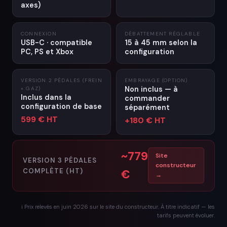
axes)
CONNEXION
DÉBATTEMENT RÉGLABLE
USB-C · compatible
15 à 45 mm selon la
PC, PS et Xbox
configuration
VERSION 2 PÉDALES (FREIN
EMBRAYAGE (OPTION)
Non inclus — à
+ GAZ)
Inclus dans la
commander
configuration de base
séparément
599 € HT
+180 € HT
~779
Site
VERSION 3 PÉDALES
constructeur
COMPLÈTE (HT)
€
→
ℹ️ Prix relevés en juin 2026 sur le site du constructeur. À titre indicatif — les
tarifs peuvent évoluer.